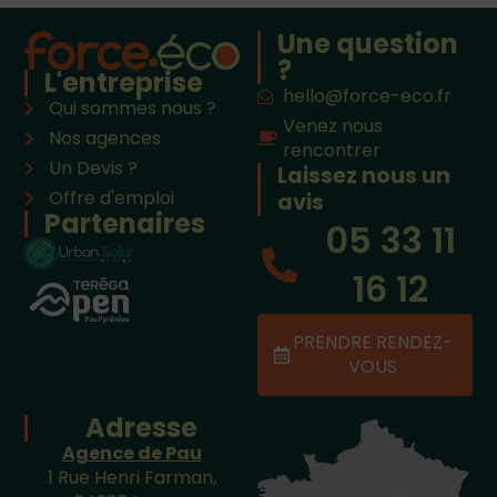
Une question
?
L'entreprise
hello@force-eco.fr
Qui sommes nous ?
Venez nous
Nos agences
rencontrer
Un Devis ?
Laissez nous un
Offre d'emploi
avis
Partenaires
05 33 11
16 12
PRENDRE RENDEZ-
VOUS
Adresse
Agence de Pau
1 Rue Henri Farman,