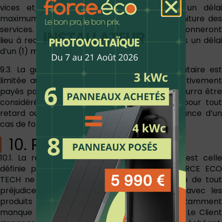
vices et/ou défauts de conformité dans un délai
maximum d’un (1) mois à compter de la fourniture des
services. Les défauts et/ou vices constatés donneront
lieu à rectification ou de remboursement dans un délai
d’un (1) mois maximum.
9.3. La garantie de FORCE ECO TECH prestataire est
limitée au remboursement des services effectivement
payés par le Client et FORCE ECO TECH ne pourra être
considéré comme responsable ni défaillant pour tout
retard ou inexécution consécutif à la survenance d’un
cas de force majeure.
10. Responsabilité
10.1. La responsabilité de FORCE ECO TECH est celle
définie par la loi applicable, cependant, FORCE ECO
TECH ne saurait être tenue pour responsable de tout
préjudice n’ayant pas un caractère direct avec les
produits livrés ou les travaux effectués (notamment
manque à gagner, perte d’une chance, etc..). Le Client