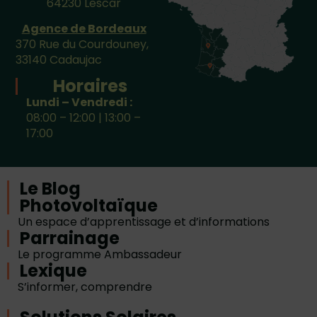
64230 Lescar
Agence de Bordeaux
370 Rue du Courdouney,
33140 Cadaujac
Horaires
Lundi – Vendredi :
08:00 – 12:00 | 13:00 –
17:00
Le Blog
Photovoltaïque
Un espace d’apprentissage et d’informations
Parrainage
Le programme Ambassadeur
Lexique
S’informer, comprendre