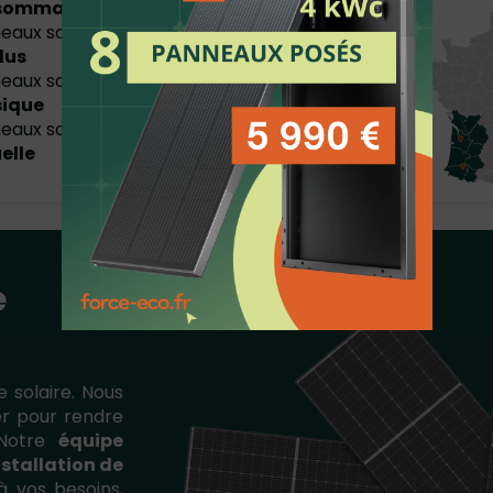
sommation
eaux solaires en
revente de
lus
eaux solaires avec
batteries
sique
eaux solaires avec
batterie
uelle
e
e solaire. Nous
ser pour rendre
. Notre
équipe
nstallation de
 vos besoins,