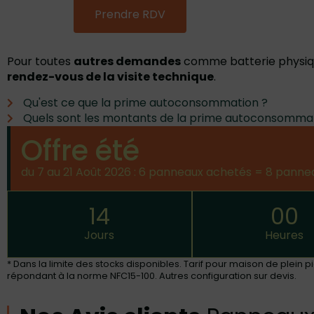
Prendre RDV
Pour toutes
autres demandes
comme batterie physiqu
rendez-vous de la visite technique
.
Qu'est ce que la prime autoconsommation ?
Quels sont les montants de la prime autoconsommat
Offre été
du 7 au 21 Août 2026 : 6 panneaux achetés = 8 pann
14
00
Jours
Heures
* Dans la limite des stocks disponibles. Tarif pour maison de plein
répondant à la norme NFC15-100. Autres configuration sur devis.