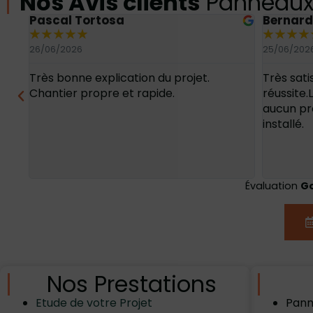
Nos Avis clients
Panneaux 
Bernard Girardeau
Jonatha
★
★
★
★
★
★
★
★
★
25/06/2026
25/06/202
Très satisfait et comblée de cette
Parfait r
réussite.Le système fonctionne sans
qualité e
aucun problème depuis le jour où il a été
personne
installé.
ne peux
Évaluation
G
Nos Prestations
Etude de votre Projet
Pann