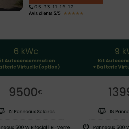
05 33 11 16 12
Avis clients 5/5
★
★
★
★
★
6 kWc
9 
it Autoconsommation
Kit Autoco
atterie Virtuelle (option)
+ Batterie Virt
9500
139
€
12 Panneaux Solaires
18 Panne
neaux 500 W Bifacial | Bi-Verre
Panneaux 500 W 