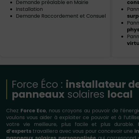
Demande préalable en Mairie
con
Installation
Pann
Demande Raccordement et Consuel
surp
Pann
phy
Pann
virt
Force Éco :
installateur d
panneaux
solaires
local
Chez
Force Eco
, nous croyons au pouvoir de l’énergi
voulons vous aider à exploiter ce pouvoir et à l’utili
votre vie meilleure, plus facile et plus durable
d’experts
travaillera avec vous pour concevoir une
i
panneaux solaires personnalisée
qui correspond à