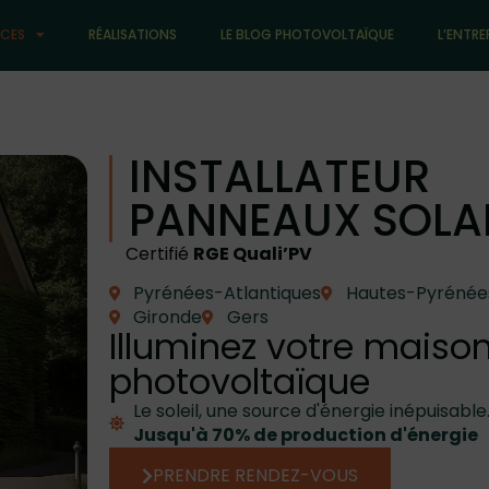
ICES
RÉALISATIONS
LE BLOG PHOTOVOLTAÏQUE
L’ENTRE
INSTALLATEUR
PANNEAUX SOLA
Certifié
RGE Quali’PV
Pyrénées-Atlantiques
Hautes-Pyrénée
Gironde
Gers
Illuminez votre maiso
photovoltaïque
Le soleil, une source d'énergie inépuisable
Jusqu'à 70% de production d'énergie
PRENDRE RENDEZ-VOUS