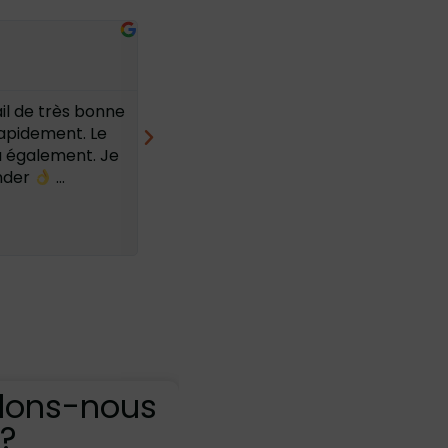
Thierry Ldh
★
★
★
★
★
05/06/2026
 solaires au sol,
Très compétents et sérieux . Rien à
la maison, avec
redire sur le travail effectué ni sur les
les
conseils donnés . Je recommande
co, du
teurs, en
 so...
llons-nous
?