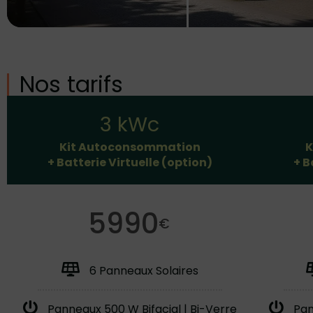
Nos tarifs
3 kWc
Kit Autoconsommation
K
+ Batterie Virtuelle (option)
+ B
5990
€
6 Panneaux Solaires
Panneaux 500 W Bifacial | Bi-Verre
Pan