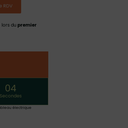
e RDV
 lors du
premier
03
Secondes
tableau électrique