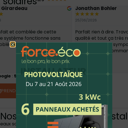
solaires
n Bohler
Claire Garcia
★
★
★
★
★
★
6
18/06/2026
ien à dire. Travail de très bonne
Installation de panneaux
t tout ça très rapidement. Le
à plus de 50 mètres de 
l super sympa également. Je
batterie virtuelle. Tous 
 que recommander
…
collaborateurs Force E
commercial aux installa
passant par le patron, se
Lire plus
oogle
:
5
sur 5, Basée sur + de
100 avis
PRENDRE RENDEZ-VOUS
Nos Produits
Où insta
eaux solaires
Auto-