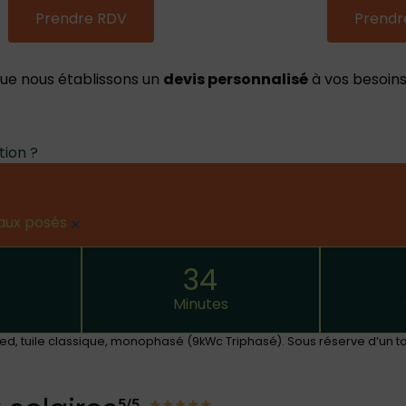
Prendre RDV
Prendr
e nous établissons un
devis personnalisé
à vos besoins
ion ?
eaux posés
×
34
Minutes
 pied, tuile classique, monophasé (9kWc Triphasé). Sous réserve d’un 
5/5
★
★
★
★
★