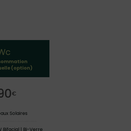
kWc
nsommation
uelle (option)
90
€
aux Solaires
Bifacial | Bi-Verre