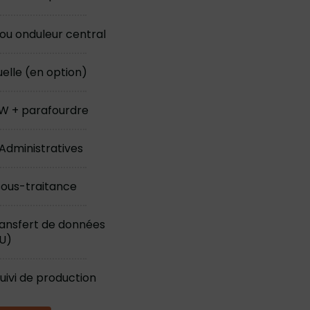
ou onduleur central
uelle (en option)
kW + parafourdre
dministratives
sous-traitance
ransfert de données
U)
uivi de production