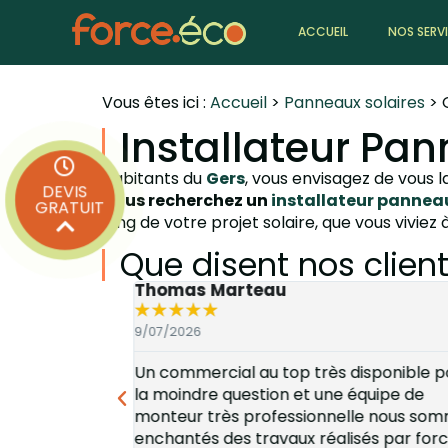
ACCUEIL
NOS SERV
Vous êtes ici :
Accueil
>
Panneaux solaires
>
Installateur Pan
Habitants du
Gers
, vous envisagez de vous l
DEVIS
Vous recherchez un
installateur panneau
GRATUIT
long de votre projet solaire, que vous viviez 
Que disent nos client
Thomas Marteau
★
★
★
★
★
9/07/2026
 du travail
Un commercial au top très disponible p
 de panneaux
la moindre question et une équipe de
ier contact,
monteur très professionnelle nous so
sionnelle, à
enchantés des travaux réalisés par for