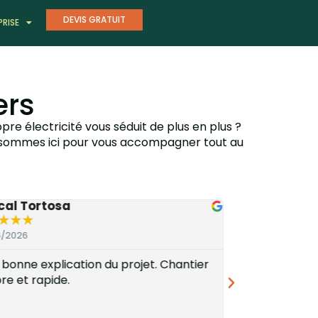
DEVIS GRATUIT
PRISE
ers
pre électricité vous séduit de plus en plus ?
s sommes ici pour vous accompagner tout au
cal Tortosa
Bernard Gira
★
★
★
★
★
★
★
★
6/2026
25/06/2026
 bonne explication du projet. Chantier
Très satisfait 
re et rapide.
réussite.Le sy
problème depuis 