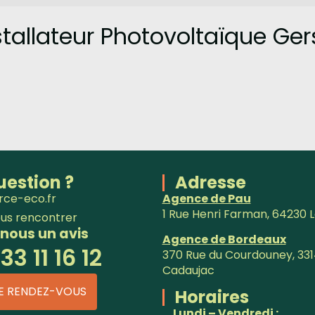
tallateur Photovoltaïque Ger
uestion ?
Adresse
rce-eco.fr
Agence de Pau
1 Rue Henri Farman, 64230 
us rencontrer
 nous un avis
Agence de Bordeaux
33 11 16 12
370 Rue du Courdouney, 33
Cadaujac
E RENDEZ-VOUS
Horaires
Lundi – Vendredi :