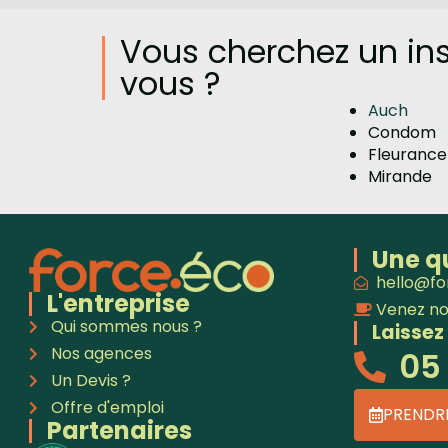
Vous cherchez un ins
vous ?
Auch
Condom
Fleurance
Mirande
Une q
hello@fo
L'entreprise
Venez no
Qui sommes nous ?
Laissez
Nos agences
05 
Un Devis ?
Offre d'emploi
PRENDR
Partenaires