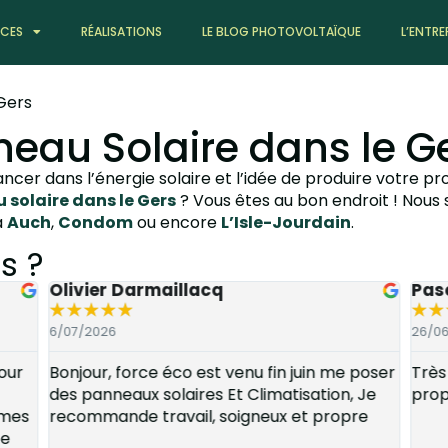
ICES
RÉALISATIONS
LE BLOG PHOTOVOLTAÏQUE
L’ENTRE
Gers
neau Solaire dans le G
ancer dans l’énergie solaire et l’idée de produire votre pro
 solaire dans le Gers
? Vous êtes au bon endroit ! Nou
à
Auch
,
Condom
ou encore
L’Isle-Jourdain
.
s ?
Olivier Darmaillacq
Pas
★
★
★
★
★
★
★
6/07/2026
26/0
our
Bonjour, force éco est venu fin juin me poser
Très
des panneaux solaires Et Climatisation, Je
prop
mmes
recommande travail, soigneux et propre
ce