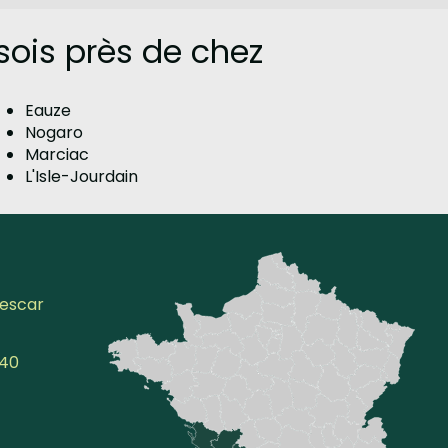
sois près de chez
Eauze
Nogaro
Marciac
L'Isle-Jourdain
Lescar
140