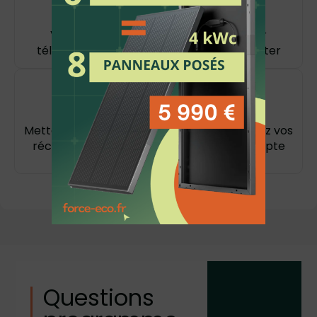
Je télécharge l'application
Vous recevez un sms et un e-mail pour
télécharger l’application et vous connecter
Je Parraine et j'encaisse
Mettez en relation des proches et encaissez vos
récompenses directement sur votre compte
Questions