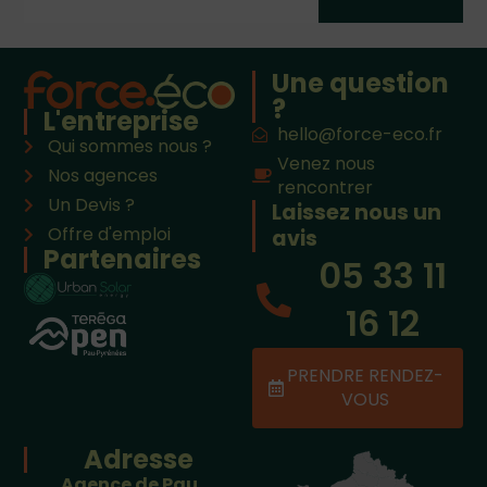
Une question
?
L'entreprise
hello@force-eco.fr
Qui sommes nous ?
Venez nous
Nos agences
rencontrer
Un Devis ?
Laissez nous un
Offre d'emploi
avis
Partenaires
05 33 11
16 12
PRENDRE RENDEZ-
VOUS
Adresse
Agence de Pau