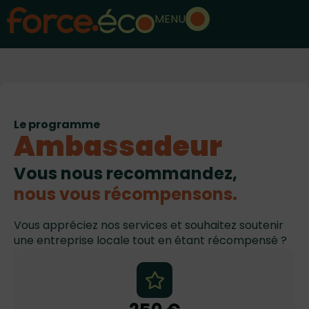
MENU
Le programme
Ambassadeur
Vous nous recommandez,
n
o
u
s
v
o
u
s
r
é
c
o
m
p
e
n
s
o
n
s
.
Vous appréciez nos services et souhaitez soutenir
une entreprise locale tout en étant récompensé ?