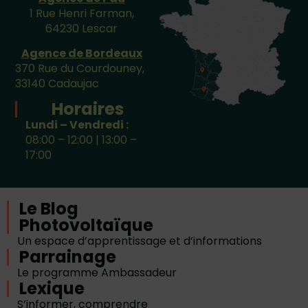
1 Rue Henri Farman,
64230 Lescar
Agence de Bordeaux
370 Rue du Courdouney,
33140 Cadaujac
Horaires
Lundi – Vendredi :
08:00 – 12:00 | 13:00 –
17:00
Le Blog
Photovoltaïque
Un espace d’apprentissage et d’informations
Parrainage
Le programme Ambassadeur
Lexique
S’informer, comprendre