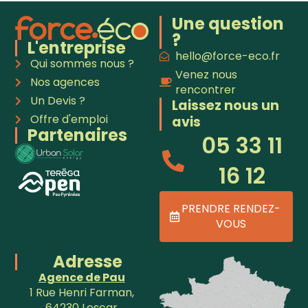
Une question
?
L'entreprise
hello@force-eco.fr
Qui sommes nous ?
Venez nous
Nos agences
rencontrer
Un Devis ?
Laissez nous un
Offre d'emploi
avis
Partenaires
05 33 11
16 12
PRENDRE RENDEZ-
VOUS
Adresse
Agence de Pau
1 Rue Henri Farman,
64230 Lescar