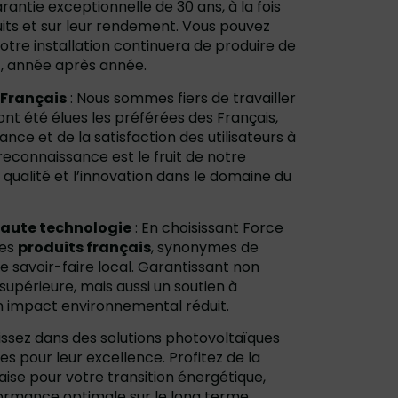
antie exceptionnelle de 30 ans, à la fois
duits et sur leur rendement. Vous pouvez
votre installation continuera de produire de
t, année après année.
 Français
: Nous sommes fiers de travailler
nt été élues les préférées des Français,
nce et de la satisfaction des utilisateurs à
reconnaissance est le fruit de notre
ualité et l’innovation dans le domaine du
haute technologie
: En choisissant Force
des
produits français
, synonymes de
e savoir-faire local. Garantissant non
supérieure, mais aussi un soutien à
n impact environnemental réduit.
issez dans des solutions photovoltaïques
es pour leur excellence. Profitez de la
aise pour votre transition énergétique,
ormance optimale sur le long terme.