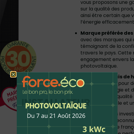
vous proposons une gar
sur la qualité des pro
ainsi être certain que 
l’énergie efficacemen
Marque préférée des
avec des marques qui o
témoignant de la confia
travers le pays. Cette 
engagement envers la q
photovoltaïque.
Produit français de 
Eco, vous optez pour 
haute technologie et d
seulement une qualité 
l’économie locale et u
Avec Force Eco, vous invest
fiables, durables et reconnu
meilleure technologie franç
avec la garantie d’une perf