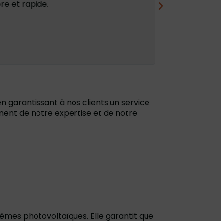
re et rapide.
réussite.Le sy
problème depuis 
n garantissant à nos clients un service
ignent de notre expertise et de notre
tèmes photovoltaïques. Elle garantit que