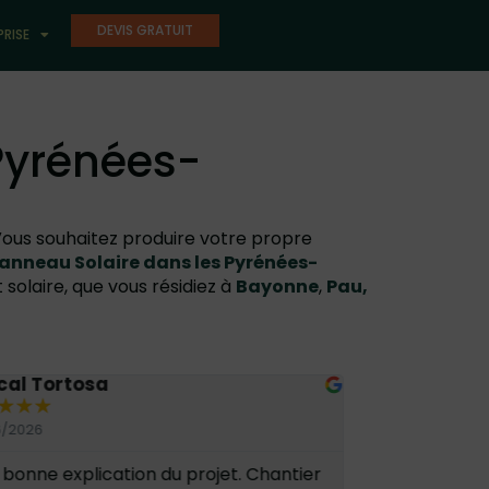
DEVIS GRATUIT
PRISE
 Pyrénées-
? Vous souhaitez produire votre propre
Panneau Solaire dans les Pyrénées-
olaire, que vous résidiez à
Bayonne
,
Pau,
cal Tortosa
Bernard Gira
★
★
★
★
★
★
★
★
6/2026
25/06/2026
 bonne explication du projet. Chantier
Très satisfait 