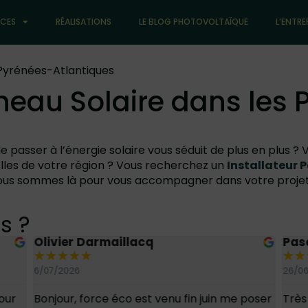
ICES
RÉALISATIONS
LE BLOG PHOTOVOLTAÏQUE
L’ENTRE
Pyrénées-Atlantiques
neau Solaire dans les
 de passer à l’énergie solaire vous séduit de plus en plus 
elles de votre région ? Vous recherchez un
Installateur 
ous sommes là pour vous accompagner dans votre projet s
s ?
Olivier Darmaillacq
Pas
★
★
★
★
★
★
★
6/07/2026
26/0
our
Bonjour, force éco est venu fin juin me poser
Très