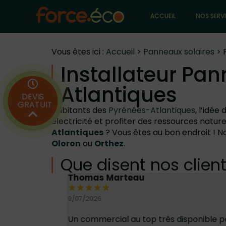
ACCUEIL
NOS SERV
Vous êtes ici :
Accueil
>
Panneaux solaires
>
Installateur Pan
Atlantiques
DEVIS
GRATUIT
Habitants des
Pyrénées-Atlantiques
, l’idée
électricité et profiter des ressources natur
Atlantiques
? Vous êtes au bon endroit ! N
Oloron
ou
Orthez
.
Que disent nos client
Thomas Marteau
★
★
★
★
★
9/07/2026
 du travail
Un commercial au top très disponible p