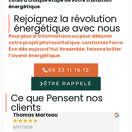
côtés à chaque étape de votre transition
énergétique
.
Rejoignez la révolution
énergétique avec nous
Pour plus d’informations ou pour débuter
votre projet photovoltaïque, contactez Force
Éco dès aujourd’hui. Ensemble, faisons briller
l’avenir énergétique.
05 33 11 16 12
ÊTRE RAPPELÉ
Ce que Pensent nos
clients
Thomas Marteau
Oli
★
★
★
★
★
★
9/07/2026
6/07