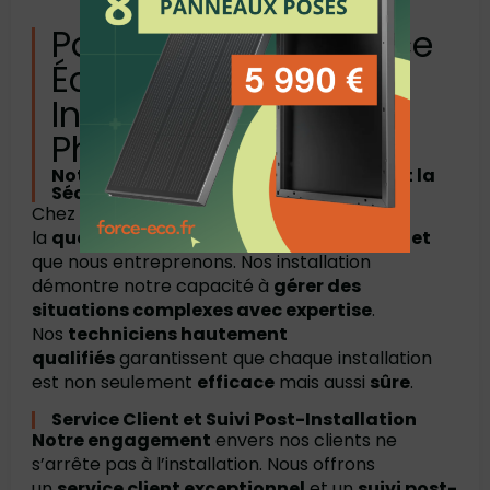
Pourquoi Choisir Force
Éco pour Votre
Installation
Photovoltaïque ?
Notre Engagement envers la Qualité et la
Sécurité
Chez
Force Éco
, notre
priorité
absolue est
la
qualité
et la
sécurité dans chaque projet
que nous entreprenons. Nos installation
démontre notre capacité à
gérer des
situations complexes avec expertise
.
Nos
techniciens hautement
qualifiés
garantissent que chaque installation
est non seulement
efficace
mais aussi
sûre
.
Service Client et Suivi Post-Installation
Notre engagement
envers nos clients ne
s’arrête pas à l’installation. Nous offrons
un
service client exceptionnel
et un
suivi post-