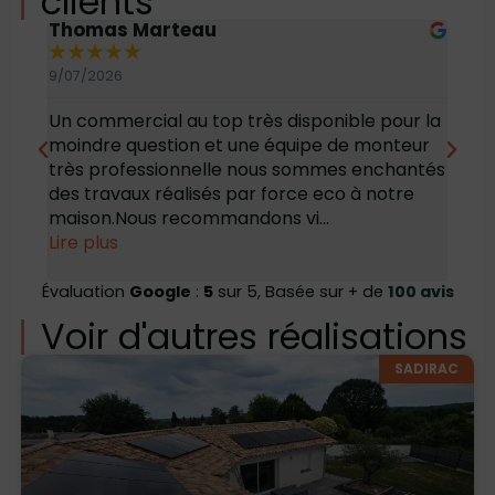
clients
Thomas Marteau
Oli
★
★
★
★
★
★
9/07/2026
6/07
Un commercial au top très disponible pour la
Bonj
moindre question et une équipe de monteur
des 
très professionnelle nous sommes enchantés
rec
des travaux réalisés par force eco à notre
maison.Nous recommandons vi...
Lire plus
Évaluation
Google
:
5
sur 5, Basée sur + de
100 avis
Voir d'autres réalisations
SADIRAC