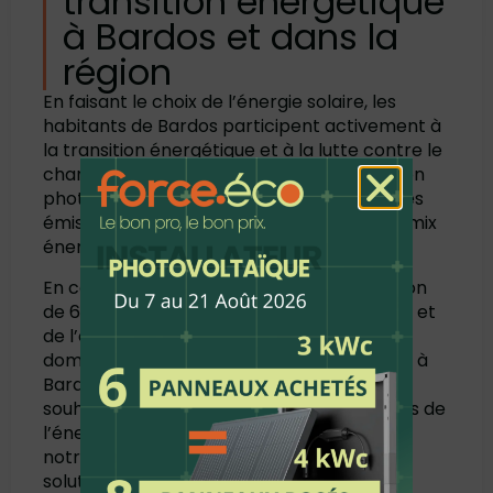
transition énergétique
à Bardos et dans la
région
En faisant le choix de l’énergie solaire, les
habitants de Bardos participent activement à
la transition énergétique et à la lutte contre le
changement climatique. Chaque installation
photovoltaïque contribue à la réduction des
émissions de CO2 et à la diversification du mix
énergétique local.
En conclusion, le succès de cette installation
de 6 kWc à Bardos témoigne de l’expertise et
de l’engagement de Force Eco dans le
domaine du photovoltaïque. Si vous résidez à
Bardos ou dans les environs et que vous
souhaitez vous aussi profiter des avantages de
l’énergie solaire, n’hésitez pas à contacter
notre équipe pour en savoir plus sur nos
solutions et nos services.