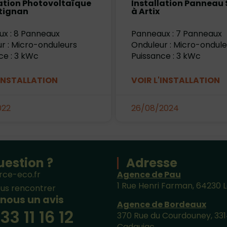
lation Photovoltaïque
Installation Panneau 
tignan
à Artix
x : 8 Panneaux
Panneaux : 7 Panneaux
r : Micro-onduleurs
Onduleur : Micro-ondule
ce : 3 kWc
Puissance : 3 kWc
'INSTALLATION
VOIR L'INSTALLATION
022
26/08/2024
uestion ?
Adresse
rce-eco.fr
Agence de Pau
1 Rue Henri Farman, 64230 
us rencontrer
 nous un avis
Agence de Bordeaux
33 11 16 12
370 Rue du Courdouney, 33
Cadaujac