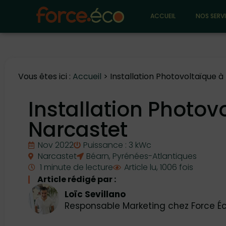
ACCUEIL
NOS SERV
Vous êtes ici :
Accueil
>
Installation Photovoltaïque 
Installation Photov
Narcastet
Nov 2022
Puissance : 3 kWc
Narcastet
Béarn
,
Pyrénées-Atlantiques
1 minute de lecture
Article lu, 1006 fois
Article rédigé par :
Loïc Sevillano
Responsable Marketing chez Force É