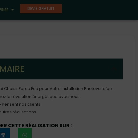
DEVIS GRATUIT
PRISE
MAIRE
Pourquoi Choisir Force Éco pour Votre Installation Photovoltaïque ?
nez la révolution énergétique avec nous
 Pensent nos clients
autres réalisations
R CETTE RÉALISATION SUR :