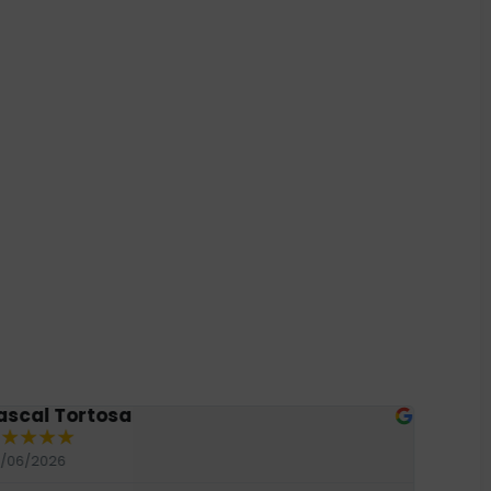
ascal Tortosa
Berna
★
★
★
★
★
★
★
/06/2026
25/06/2