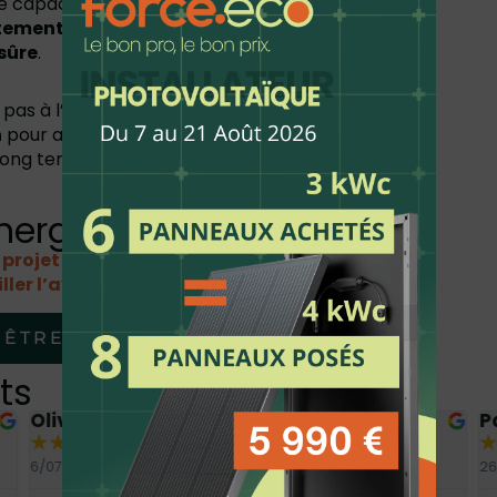
re capacité à
gérer des situations
tement qualifiés
garantissent que chaque
sûre
.
pas à l’installation. Nous offrons un
service
n
pour assurer la satisfaction totale de nos
 long terme,
Force Éco est à vos côtés à
énergétique avec nous
e projet photovoltaïque, contactez
ller l’avenir énergétique.
ÊTRE RAPPELÉ
ts
Olivier Darmaillacq
P
★
★
★
★
★
★
6/07/2026
26