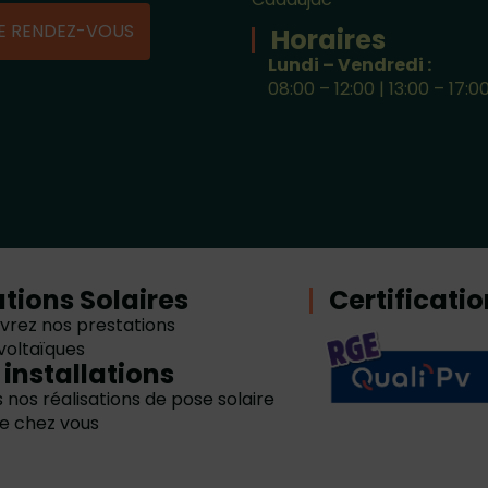
E RENDEZ-VOUS
Horaires
Lundi – Vendredi :
08:00 – 12:00 | 13:00 – 17:0
utions Solaires
Certificati
vrez nos prestations
voltaïques
 installations
 nos réalisations de pose solaire
e chez vous