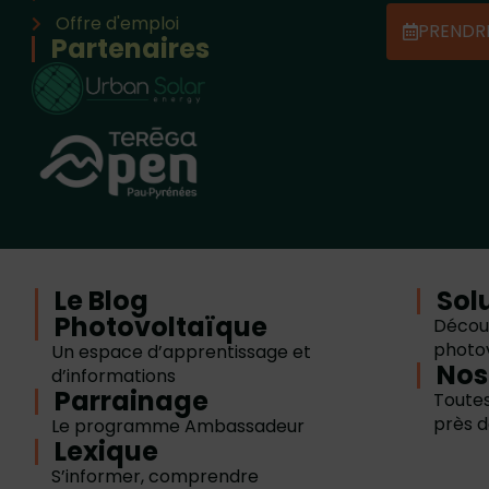
Offre d'emploi
PRENDR
Partenaires
Le Blog
Sol
Photovoltaïque
Décou
photo
Un espace d’apprentissage et
Nos
d’informations
Parrainage
Toutes
près d
Le programme Ambassadeur
Lexique
S’informer, comprendre