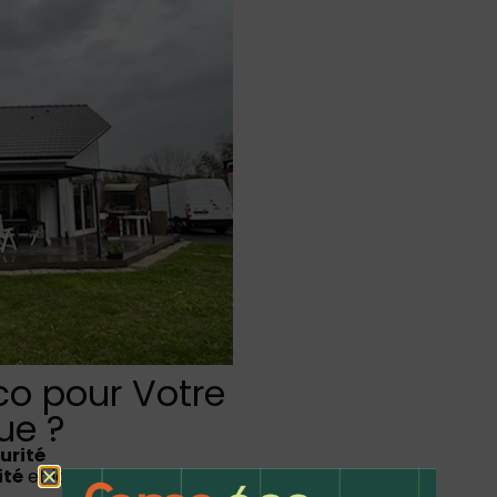
co pour Votre
ue ?
urité
ité
et la
sécurité dans chaque projet
que