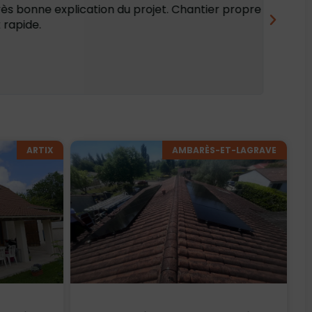
rès bonne explication du projet. Chantier propre
Très sa
 rapide.
systèm
le jour o
ARTIX
AMBARÈS-ET-LAGRAVE