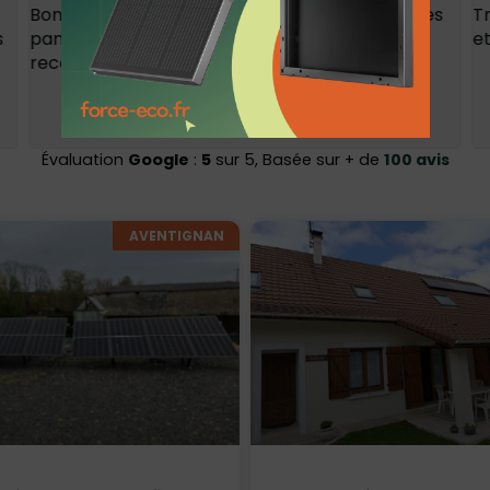
Bonjour, force éco est venu fin juin me poser des
T
s
panneaux solaires Et Climatisation, Je
et
recommande travail, soigneux et propre
Évaluation
Google
:
5
sur 5, Basée sur + de
100 avis
AVENTIGNAN