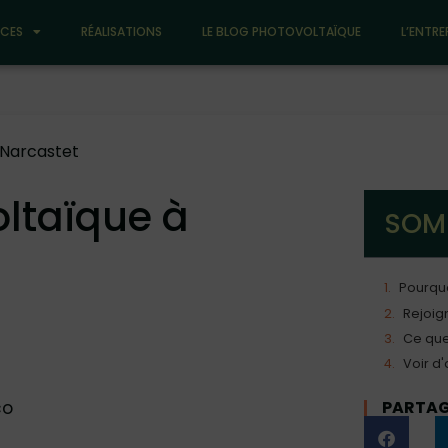
ICES
RÉALISATIONS
LE BLOG PHOTOVOLTAÏQUE
L’ENTRE
à Narcastet
oltaïque à
SOM
Rejoig
Ce que
Voir d'
PARTAGE
co