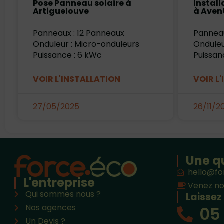
Pose Panneau solaire à
Instal
Artiguelouve
à Aven
Panneaux : 12 Panneaux
Panneau
Onduleur : Micro-onduleurs
Onduleu
Puissance : 6 kWc
Puissan
VOIR L'INSTALLATION
VOIR L
27/05/2025
26/11/2
Une q
hello@fo
L'entreprise
Venez no
Qui sommes nous ?
Laissez
Nos agences
05 
Un Devis ?