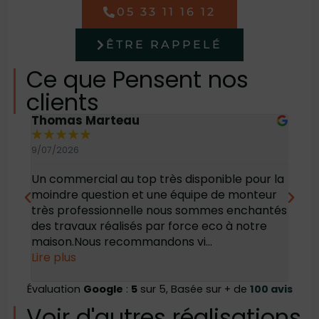
05 33 11 16 12
ÊTRE RAPPELÉ
Ce que Pensent nos
clients
Thomas Marteau
Oli
★
★
★
★
★
★
9/07/2026
6/07
Un commercial au top très disponible pour la
Bonj
moindre question et une équipe de monteur
des 
très professionnelle nous sommes enchantés
rec
des travaux réalisés par force eco à notre
maison.Nous recommandons vi...
Lire plus
Évaluation
Google
:
5
sur 5, Basée sur + de
100 avis
Voir d'autres réalisations