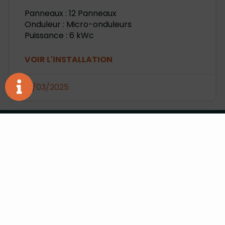
Panneaux : 12 Panneaux
Onduleur : Micro-onduleurs
Puissance : 6 kWc
VOIR L'INSTALLATION
18/03/2025
Une question
?
L'entreprise
hello@force-eco.fr
Qui sommes nous ?
Venez nous
Nos agences
rencontrer
Un Devis ?
Laissez nous un
Offre d'emploi
avis
Partenaires
05 33 11