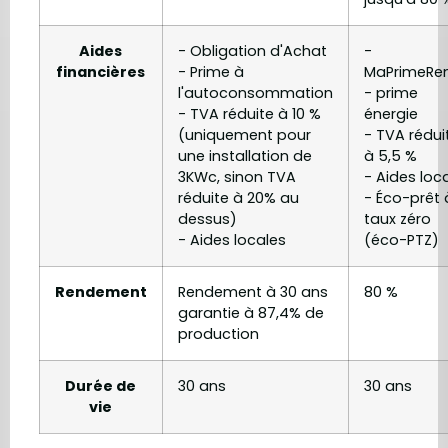
Aides
- Obligation d'Achat
-
financières
- Prime à
MaPrimeRen
l'autoconsommation
- prime
- TVA réduite à 10 %
énergie
(uniquement pour
- TVA rédui
une installation de
à 5,5 %
3KWc, sinon TVA
- Aides loc
réduite à 20% au
- Éco-prêt 
dessus)
taux zéro
- Aides locales
(éco-PTZ)
Rendement
Rendement à 30 ans
80 %
garantie à 87,4% de
production
Durée de
30 ans
30 ans
vie