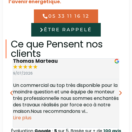
l’avenir énergétique.
05 33 11 16 12
ÊTRE RAPPELÉ
Ce que Pensent nos
clients
Thomas Marteau
Oli
★
★
★
★
★
★
9/07/2026
6/07
Un commercial au top très disponible pour la
Bonj
moindre question et une équipe de monteur
des 
très professionnelle nous sommes enchantés
rec
des travaux réalisés par force eco à notre
maison.Nous recommandons vi...
Lire plus
Évaluation
Google
:
5
sur 5, Basée sur + de
100 avis