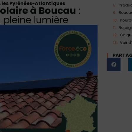
 les Pyrénées-Atlantiques
Produc
Solaire à Boucau
:
Boucau
n pleine lumière
Rejoig
Ce que
Voir d
PARTAGE