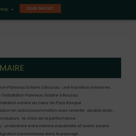
DEVIS GRATUIT
PRISE
MAIRE
Installation Panneau Solaire à Boucau : une transition solaire en pleine lumière
 l'Installation Panneau Solaire à Boucau
stallation solaire au cœur du Pays Basque
Une solution en autoconsommation avec revente : double avantage
onduleurs : le choix de la performance
: un territoire entre histoire industrielle et avenir solaire
tégration harmonieuse dans le paysage