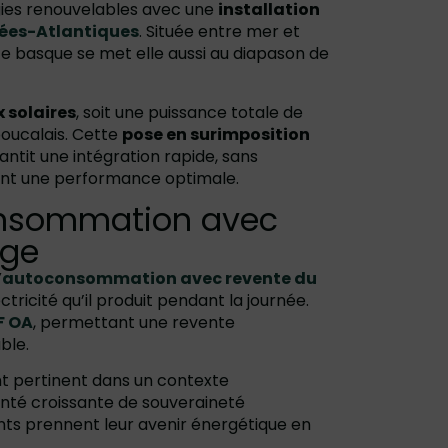
gies renouvelables avec une
installation
ées-Atlantiques
. Située entre mer et
basque se met elle aussi au diapason de
 solaires
, soit une puissance totale de
 boucalais. Cette
pose en surimposition
rantit une intégration rapide, sans
urant une performance optimale.
onsommation avec
age
’
autoconsommation avec revente du
ectricité qu’il produit pendant la journée.
F OA
, permettant une revente
ble.
 pertinent dans un contexte
onté croissante de souveraineté
nts prennent leur avenir énergétique en