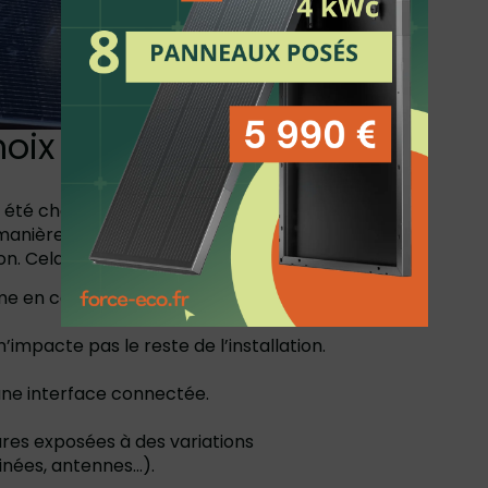
hoix de la
 été choisis. Contrairement aux onduleurs
 manière autonome grâce à un micro-
n. Cela présente plusieurs avantages :
me en cas d’ombrage partiel.
’impacte pas le reste de l’installation.
une interface connectée.
res exposées à des variations
inées, antennes…).