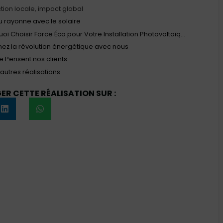
tion locale, impact global
 rayonne avec le solaire
Pourquoi Choisir Force Éco pour Votre Installation Photovoltaïque ?
nez la révolution énergétique avec nous
 Pensent nos clients
'autres réalisations
R CETTE RÉALISATION SUR :