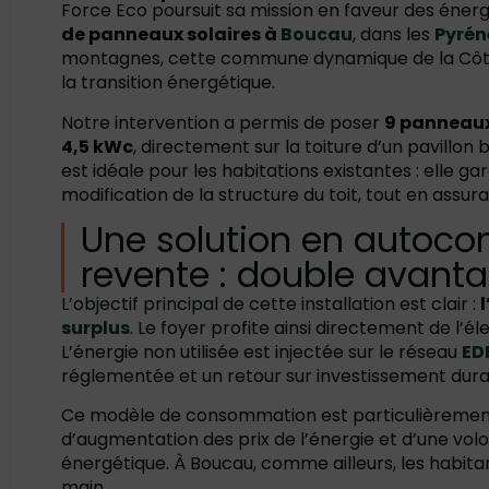
Force Eco poursuit sa mission en faveur des éner
de panneaux solaires à
Boucau
, dans les
Pyrén
montagnes, cette commune dynamique de la Côte 
la transition énergétique.
Notre intervention a permis de poser
9 panneaux
4,5 kWc
, directement sur la toiture d’un pavillon
est idéale pour les habitations existantes : elle ga
modification de la structure du toit, tout en ass
Une solution en autoc
revente : double avant
L’objectif principal de cette installation est clair :
l
surplus
. Le foyer profite ainsi directement de l’él
L’énergie non utilisée est injectée sur le réseau
ED
réglementée et un retour sur investissement dura
Ce modèle de consommation est particulièrement
d’augmentation des prix de l’énergie et d’une vol
énergétique. À Boucau, comme ailleurs, les habita
main.