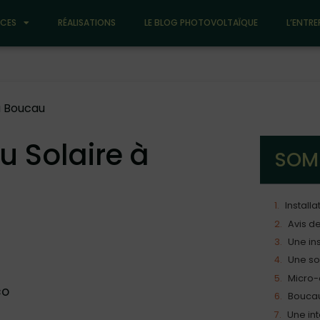
ICES
RÉALISATIONS
LE BLOG PHOTOVOLTAÏQUE
L’ENTRE
 à Boucau
u Solaire à
SOM
Avis de
Une in
Micro-
co
Boucau 
Une in