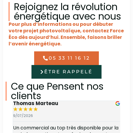
Rejoignez la révolution
énergétique avec nous
Pour plus d’informations ou pour débuter
votre projet photovoltaïque, contactez Force
Éco dès aujourd’hui. Ensemble, faisons briller
l’avenir énergétique.
05 33 11 16 12
ÊTRE RAPPELÉ
Ce que Pensent nos
clients
Thomas Marteau
Oli
★
★
★
★
★
★
9/07/2026
6/07
Un commercial au top très disponible pour la
Bonj