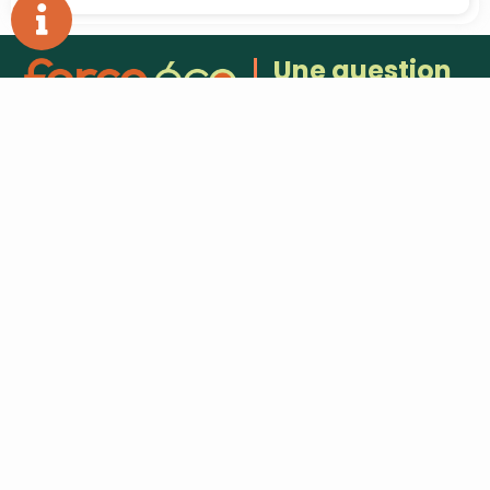
Une question
?
L'entreprise
hello@force-eco.fr
Qui sommes nous ?
Venez nous
Nos agences
rencontrer
Un Devis ?
Laissez nous un
Offre d'emploi
avis
Partenaires
05 33 11
16 12
PRENDRE RENDEZ-
VOUS
Adresse
Agence de Pau