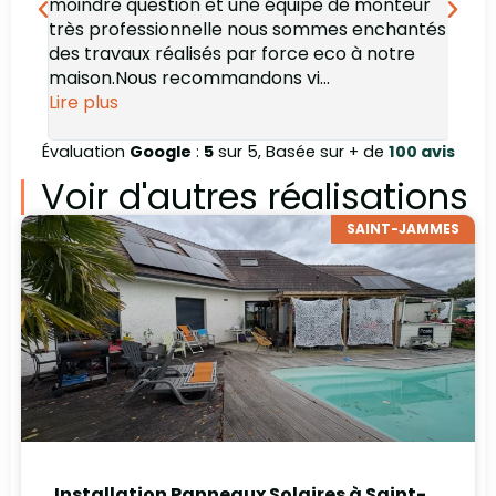
moindre question et une équipe de monteur
des 
très professionnelle nous sommes enchantés
rec
des travaux réalisés par force eco à notre
maison.Nous recommandons vi...
Lire plus
Évaluation
Google
:
5
sur 5, Basée sur + de
100 avis
Voir d'autres réalisations
SAINT-JAMMES
Installation Panneaux Solaires à Saint-