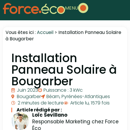
MENU
Vous êtes ici :
Accueil
>
Installation Panneau Solaire
à Bougarber
Installation
Panneau Solaire à
Bougarber
Juin 2023
Puissance : 3 kWc
Bougarber
Béarn
,
Pyrénées-Atlantiques
2 minutes de lecture
Article lu, 1579 fois
Article rédigé par :
Loïc Sevillano
Responsable Marketing chez Force
Éco