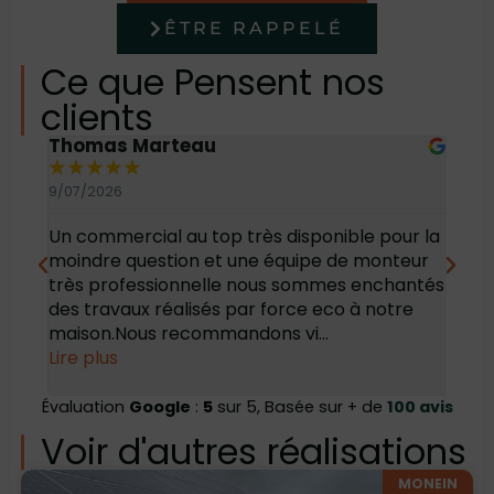
ÊTRE RAPPELÉ
Ce que Pensent nos
clients
Thomas Marteau
Oli
★
★
★
★
★
★
9/07/2026
6/07
Un commercial au top très disponible pour la
Bonj
moindre question et une équipe de monteur
des 
très professionnelle nous sommes enchantés
rec
des travaux réalisés par force eco à notre
maison.Nous recommandons vi...
Lire plus
Évaluation
Google
:
5
sur 5, Basée sur + de
100 avis
Voir d'autres réalisations
MONEIN