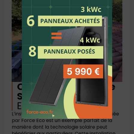
Optez pour l'Énergie
Solaire
avec Force
Eco à Duran
L’installation panneau solaire à Duran réalisée
par Force Eco est un exemple parfait de la
manière dont la technologie solaire peut
bénéficier aux particuliers. Cette installation