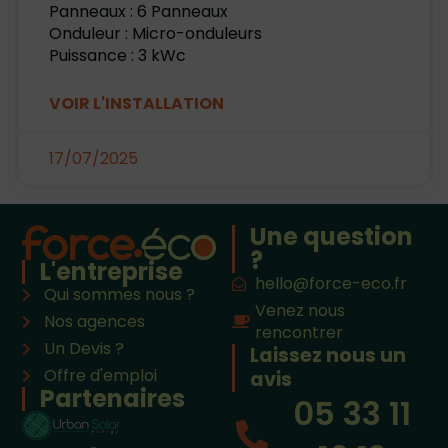
Panneaux : 6 Panneaux
Onduleur : Micro-onduleurs
Puissance : 3 kWc
VOIR L'INSTALLATION
17/07/2025
Une question
?
L'entreprise
hello@force-eco.fr
Qui sommes nous ?
Venez nous
Nos agences
rencontrer
Un Devis ?
Laissez nous un
Offre d'emploi
avis
Partenaires
05 33 11