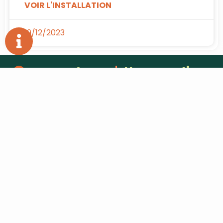
VOIR L'INSTALLATION
19/12/2023
Une question
?
L'entreprise
hello@force-eco.fr
Qui sommes nous ?
Venez nous
Nos agences
rencontrer
Un Devis ?
Laissez nous un
Offre d'emploi
avis
Partenaires
05 33 11
16 12
PRENDRE RENDEZ-
VOUS