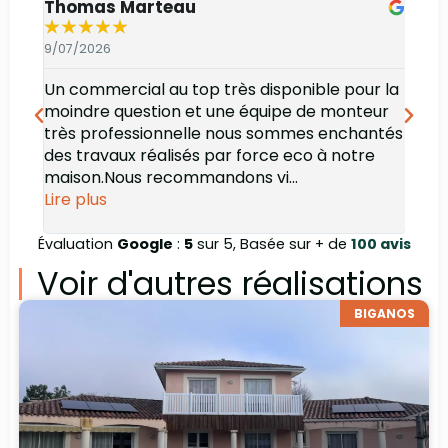
Thomas Marteau
Oli
★
★
★
★
★
★
9/07/2026
6/07
Un commercial au top très disponible pour la
Bonj
moindre question et une équipe de monteur
des 
très professionnelle nous sommes enchantés
rec
des travaux réalisés par force eco à notre
maison.Nous recommandons vi...
Lire plus
Évaluation
Google
:
5
sur 5, Basée sur + de
100 avis
Voir d'autres réalisations
BIGANOS