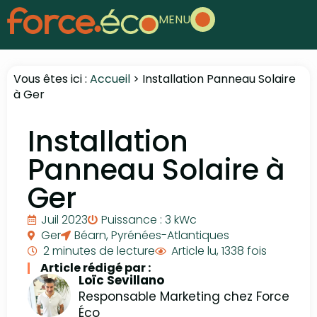
MENU
Vous êtes ici :
Accueil
>
Installation Panneau Solaire
à Ger
Installation
Panneau Solaire à
Ger
Juil 2023
Puissance : 3 kWc
Ger
Béarn
,
Pyrénées-Atlantiques
2 minutes de lecture
Article lu, 1338 fois
Article rédigé par :
Loïc Sevillano
Responsable Marketing chez Force
Éco