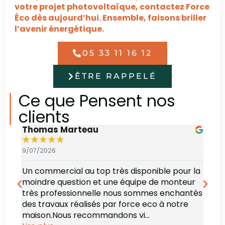
votre projet photovoltaïque, contactez Force
Éco dès aujourd’hui. Ensemble, faisons briller
l’avenir énergétique.
05 33 11 16 12
ÊTRE RAPPELÉ
Ce que Pensent nos
clients
Thomas Marteau
Oli
★
★
★
★
★
★
9/07/2026
6/07
Un commercial au top très disponible pour la
Bonj
moindre question et une équipe de monteur
des 
très professionnelle nous sommes enchantés
rec
des travaux réalisés par force eco à notre
maison.Nous recommandons vi...