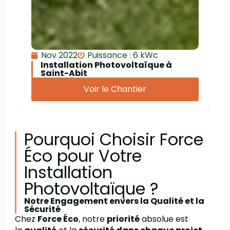
Nov 2022
Puissance : 6 kWc
Installation Photovoltaïque à
Saint-Abit
Voir le Chantier
Pourquoi Choisir Force
Éco pour Votre
Installation
Photovoltaïque ?
Notre Engagement envers la Qualité et la
Sécurité
Chez
Force Éco
, notre
priorité
absolue est