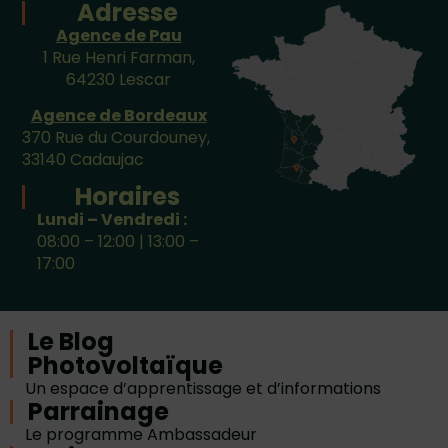
Adresse
Agence de Pau
1 Rue Henri Farman,
64230 Lescar
Agence de Bordeaux
370 Rue du Courdouney,
33140 Cadaujac
Horaires
Lundi – Vendredi :
08:00 – 12:00 | 13:00 –
17:00
Le Blog
Photovoltaïque
Un espace d’apprentissage et d’informations
Parrainage
Le programme Ambassadeur