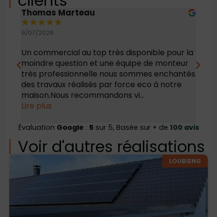
clients
Thomas Marteau
Oli
★
★
★
★
★
★
9/07/2026
6/07
Un commercial au top très disponible pour la
Bonj
moindre question et une équipe de monteur
des 
très professionnelle nous sommes enchantés
rec
des travaux réalisés par force eco à notre
maison.Nous recommandons vi...
Lire plus
Évaluation
Google
:
5
sur 5, Basée sur + de
100 avis
Voir d'autres réalisations
LOUBIENG