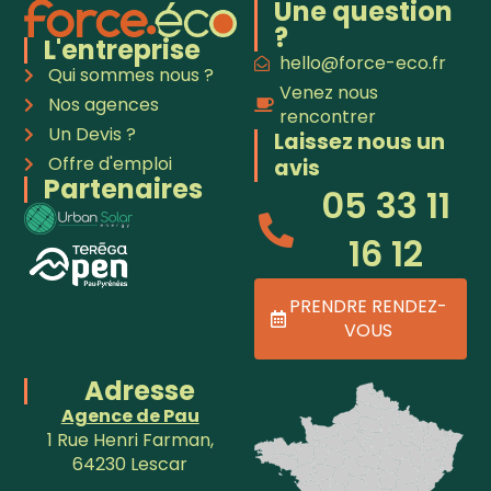
Une question
?
L'entreprise
hello@force-eco.fr
Qui sommes nous ?
Venez nous
Nos agences
rencontrer
Un Devis ?
Laissez nous un
Offre d'emploi
avis
Partenaires
05 33 11
16 12
PRENDRE RENDEZ-
VOUS
Adresse
Agence de Pau
1 Rue Henri Farman,
64230 Lescar