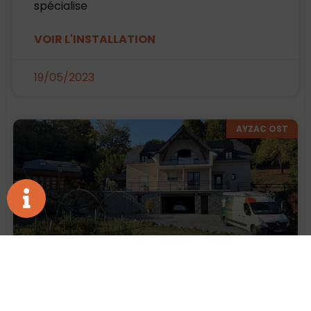
spécialise
VOIR L'INSTALLATION
19/05/2023
AYZAC OST
Installation Photovoltaïques à Ayzac-
Ost