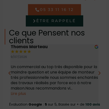
05 33 11 16 12
ÊTRE RAPPELÉ
Ce que Pensent nos
clients
Thomas Marteau
Oli
★
★
★
★
★
★
9/07/2026
6/07
Un commercial au top très disponible pour la
Bonj
moindre question et une équipe de monteur
des 
très professionnelle nous sommes enchantés
rec
des travaux réalisés par force eco à notre
maison.Nous recommandons vi...
Lire plus
Évaluation
Google
:
5
sur 5, Basée sur + de
100 avis