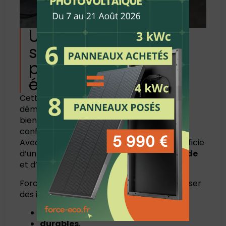
Une installation au
service de la
performance
énergétique
Cette
Installation Chauffe Eau à Pau
démontre une fois de plus l’importance de
bien choisir son équipement pour garantir
confort et économies.
Avec un ballon de
270 litres
, le foyer bénéficie
d’un volume adapté, d’un
chauffage rapide
et d’une
excellente gestion thermique
.
Force Eco met un point d’honneur à proposer
des installations :
fiables
,
durables
,