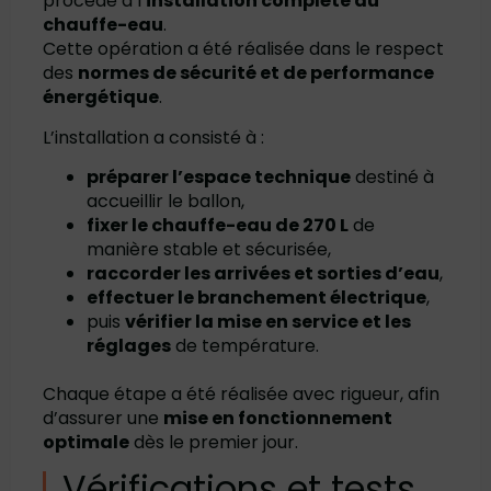
procédé à l’
installation complète du
chauffe-eau
.
Cette opération a été réalisée dans le respect
des
normes de sécurité et de performance
énergétique
.
L’installation a consisté à :
préparer l’espace technique
destiné à
accueillir le ballon,
fixer le chauffe-eau de 270 L
de
manière stable et sécurisée,
raccorder les arrivées et sorties d’eau
,
effectuer le branchement électrique
,
puis
vérifier la mise en service et les
réglages
de température.
Chaque étape a été réalisée avec rigueur, afin
d’assurer une
mise en fonctionnement
optimale
dès le premier jour.
Vérifications et tests