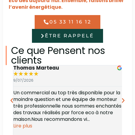
Éco dès aujourd’hui. Ensemble, faisons briller
l’avenir énergétique.
05 33 11 16 12
ÊTRE RAPPELÉ
Ce que Pensent nos
clients
Thomas Marteau
Oli
★
★
★
★
★
★
9/07/2026
6/07
Un commercial au top très disponible pour la
Bonj
moindre question et une équipe de monteur
des 
très professionnelle nous sommes enchantés
rec
des travaux réalisés par force eco à notre
maison.Nous recommandons vi...
Lire plus